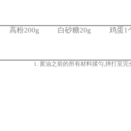
高粉200g
白砂糖20g
鸡蛋1
1. 黄油之前的所有材料揉匀,摔打至