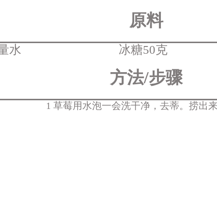
原料
量水
冰糖50克
方法/步骤
1 草莓用水泡一会洗干净，去蒂。捞出