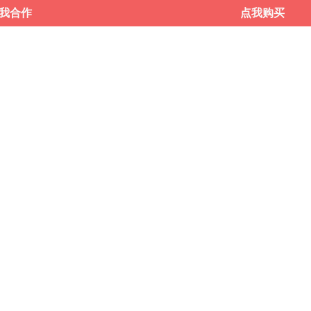
我合作
点我购买