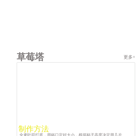
草莓塔
更多+
制作方法
.全麦吐司打底，用杯口定好大小，根据杯子高度决定用几片