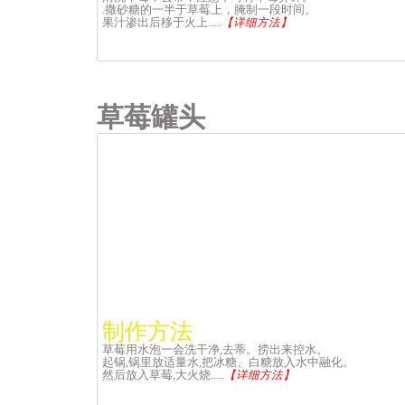
.撒砂糖的一半于草莓上，腌制一段时间。
果汁渗出后移于火上.....
【详细方法】
草莓罐头
制作方法
草莓用水泡一会洗干净,去蒂。捞出来控水。
起锅,锅里放适量水,把冰糖、白糖放入水中融化。
然后放入草莓,大火烧.....
【详细方法】