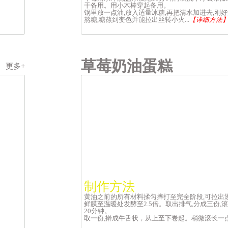
干备用。用小木棒穿起备用。
锅里放一点油,放入适量冰糖,再把清水加进去,刚
熬糖,糖熬到变色并能拉出丝转小火...
【详细方法
草莓奶油蛋糕
更多+
制作方法
黄油之前的所有材料揉匀摔打至完全阶段,可拉出
鲜膜至温暖处发酵至2.5倍。取出排气,分成三份,
20分钟。
取一份,擀成牛舌状，从上至下卷起。稍微滚长一点..